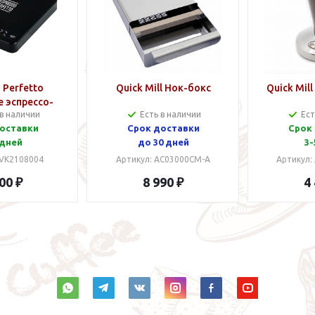
 Perfetto
Quick Mill Нок-бокс
Quick Mil
 эспрессо-
 в наличии
Есть в наличии
Ест
есы
оставки
Срок доставки
Срок
 дней
до 30 дней
3-
 VK2108004
Артикул: AC03000CM-A
Артикул:
00 ₽
8 990 ₽
4