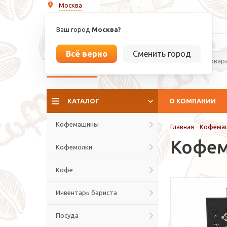
Москва
info@espressoperfetto.ru
Ваш город
Москва?
Всё верно
Сменить город
La culture del caffé
КАТАЛОГ
О КОМПАНИИ
Кофемашины
Главная
-
Кофема
Кофем
Кофемолки
Кофе
Инвентарь бариста
Посуда