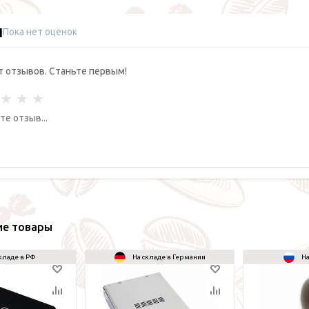
ы
Пока нет оценок
т отзывов. Станьте первым!
ие товары
кладе в РФ
На складе в Германии
На