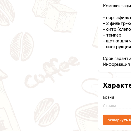
Комплектаци
- портафильт
- 2 фильтр-к
- сито (слепо
- темпер;
- щетка для 
- инструкция
Срок гаранти
Информация п
Характ
Бренд
Страна
Развернуть в