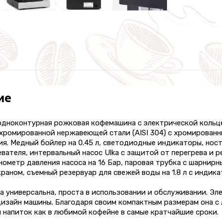
ие
одноконтурная рожковая кофемашина с электрической кольце
хромированной нержавеющей стали (AISI 304) с хромированн
я. Медный бойлер на 0.45 л, светодиодные индикаторы, нос
вателя, интервальный насос Ulka с защитой от перегрева и
нометр давления насоса на 16 Бар, паровая трубка с шарни
раном, съемный резервуар для свежей воды на 1.8 л с индик
ippa универсальна, проста в использовании и обслуживании. 
изайн машины. Благодаря своим компактным размерам она с 
 напиток как в любимой кофейне в самые кратчайшие сроки.