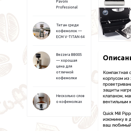
Pavoni
Professional
Титан среди
кофемолок —
ECM V-TITAN 64
Bezzera BB005
Описан
— хорошая
цена для
отличной
Компактная 
кофемолки
корпусом из 
проветривани
защиты нагре
клапаном, ма
Несколько слов
вентильным к
о кофемолках
Quick Mill P
изюминку в д
ваш любимый