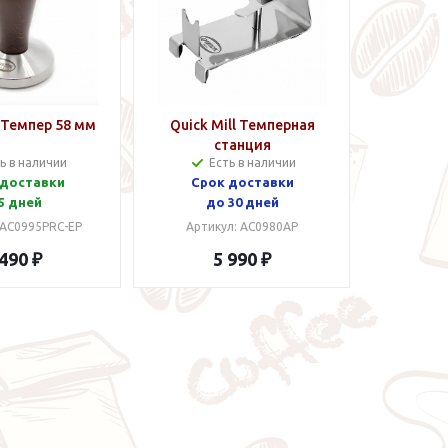
l Темпер 58 мм
Quick Mill Темперная
станция
ь в наличии
Есть в наличии
 доставки
Срок доставки
5 дней
до 30 дней
 AC0995PRC-EP
Артикул: AC0980AP
 490 ₽
5 990 ₽