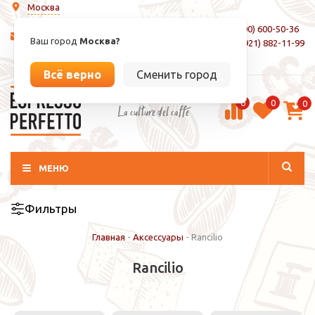
Москва
8 (800) 600-50-36
info@espressoperfetto.ru
Ваш город
Москва?
+7 (921) 882-11-99
Вход / Регистрация
Всё верно
Сменить город
0
0
0
La culture del caffé
МЕНЮ
Фильтры
Главная
-
Аксессуары
-
Rancilio
Rancilio