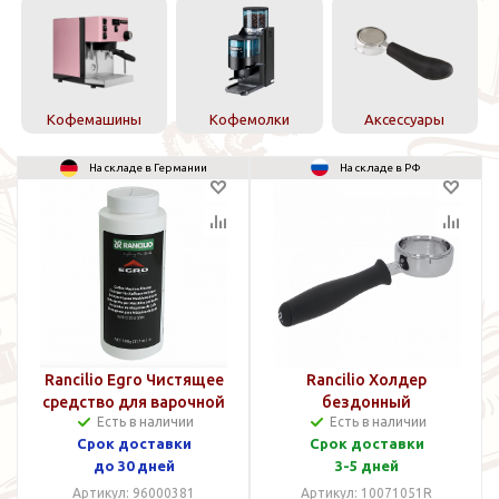
Кофемашины
Кофемолки
Аксессуары
На складе в Германии
На складе в РФ
Rancilio Egro Чистящее
Rancilio Холдер
средство для варочной
бездонный
Есть в наличии
Есть в наличии
группы 900 гр
Срок доставки
Срок доставки
до 30 дней
3-5 дней
Артикул: 96000381
Артикул: 10071051R