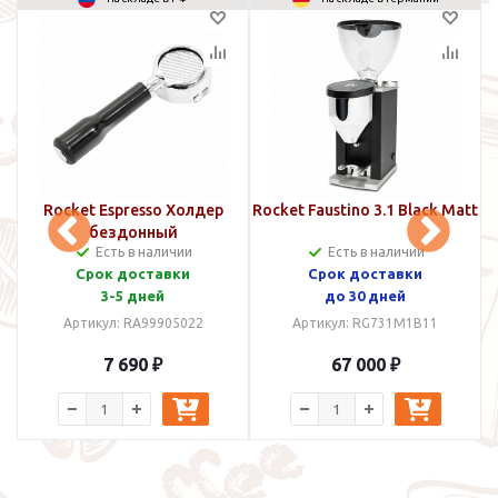
y
Rocket Espresso Холдер
Rocket Faustino 3.1 Black Matt
бездонный
Есть в наличии
Есть в наличии
Срок доставки
Срок доставки
3-5 дней
до 30 дней
Артикул: RA99905022
Артикул: RG731M1B11
7 690 ₽
67 000 ₽