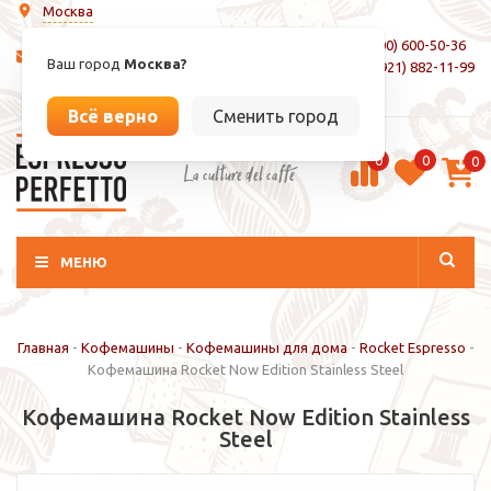
Москва
8 (800) 600-50-36
info@espressoperfetto.ru
Ваш город
Москва?
+7 (921) 882-11-99
Вход / Регистрация
Всё верно
Сменить город
0
0
0
La culture del caffé
МЕНЮ
Главная
-
Кофемашины
-
Кофемашины для дома
-
Rocket Espresso
-
Кофемашина Rocket Now Edition Stainless Steel
Кофемашина Rocket Now Edition Stainless
Steel