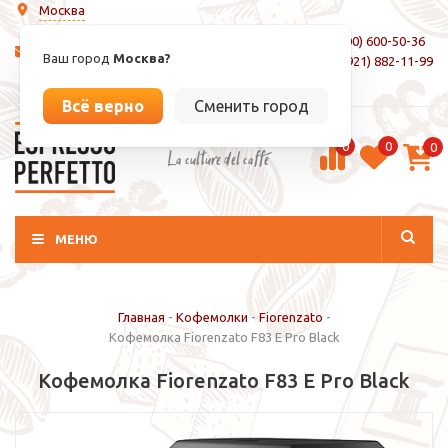
Москва
8 (800) 600-50-36
info@espressoperfetto.ru
Ваш город
Москва?
+7 (921) 882-11-99
Вход / Регистрация
Всё верно
Сменить город
0
0
0
La culture del caffé
МЕНЮ
Главная
-
Кофемолки
-
Fiorenzato
-
Кофемолка Fiorenzato F83 E Pro Black
Кофемолка Fiorenzato F83 E Pro Black