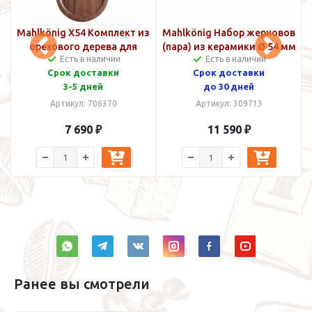
Mahlkönig X54 Комплект из
Mahlkönig Набор жерновов
орехового дерева для
(пара) из керамики Ø 54 мм
С
Есть в наличии
Есть в наличии
кастомизации
Срок доставки
Срок доставки
3-5 дней
до 30 дней
Артикул: 706370
Артикул: 309713
7 690 ₽
11 590 ₽
Ранее вы смотрели