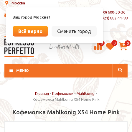
Москва
8 (800) 600-50-36
info@espressoperfetto.ru
Ваш город
Москва?
+7 (921) 882-11-99
Вход / Регистрация
Всё верно
Сменить город
0
0
0
La culture del caffé
МЕНЮ
Главная
-
Кофемолки
-
Mahlkönig
-
Кофемолка Mahlkönig X54 Home Pink
Кофемолка Mahlkönig X54 Home Pink