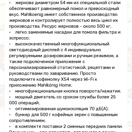
• жернова диаметром 54 мм из специальной стали
обеспечивают равномерный помол и превосходный
вкус. Mahlkoenig имеет собственное производство
жерновов и контролирует полностью весь цикл их
производства. Ресурс жерновов - около 500 кг;
• легко заменяемые насадки для помола фильтра и
эспрессо;
• высококачественный многофункциональный
светодиодный дисплей с 4 индивидуально
регулируемыми дозировками и ручным режимом, а
также подключенное приложение с
персонализированной статистикой, рецептами и
руководствами по завариванию. Просто
подключите кофемолку X54 через Wi-Fi к
приложению Mahlkönig Home;
• многофункциональная кнопка поворота/нажатия;
• мощный двигатель со сроком службы более 25
000 операций;
• оптимизированная шумоизоляция 70 дБ(А);
• бункер для 500 г кофейных зерен с повышенным
сопротивлением;
• в комплекте поставки 2 сменных передних панели.