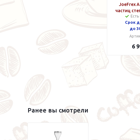
JoeFrex 
частиц сте
Есть
Срок д
до 3
Артик
6 9
Ранее вы смотрели