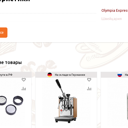
Olympia Expres
Швейцария
се
ие товары
пути в РФ
На складе в Германии
На