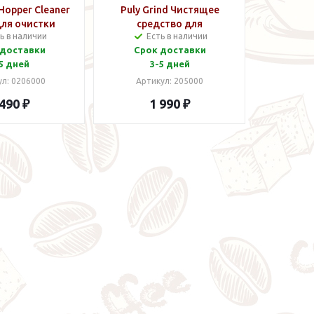
 Hopper Cleaner
Puly Grind Чистящее
для очистки
средство для
ь в наличии
Есть в наличии
для зерен 200
кофемолки
 доставки
Срок доставки
мл
5 дней
3-5 дней
ул: 0206000
Артикул: 205000
 490 ₽
1 990 ₽