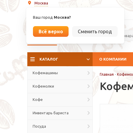
Москва
info@espressoperfetto.ru
Ваш город
Москва?
Всё верно
Сменить город
La culture del caffé
КАТАЛОГ
О КОМПАНИИ
Кофемашины
Главная
-
Кофемо
Кофем
Кофемолки
Кофе
Инвентарь бариста
Посуда