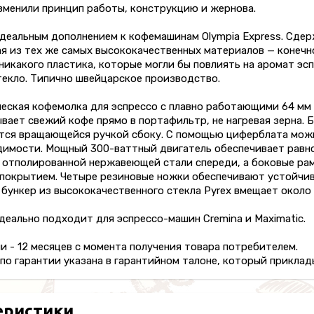
зменили принцип работы, конструкцию и жернова.
деальным дополнением к кофемашинам Olympia Express. Сдерж
я из тех же самых высококачественных материалов — конечн
никакого пластика, которые могли бы повлиять на аромат эсп
текло. Типично швейцарское производство.
еская кофемолка для эспрессо с плавно работающими 64 мм 
вает свежий кофе прямо в портафильтр, не нагревая зерна. 
тся вращающейся ручкой сбоку. С помощью циферблата можн
димости. Мощный 300-ваттный двигатель обеспечивает равно
 отполированной нержавеющей стали спереди, а боковые рам
покрытием. Четыре резиновые ножки обеспечивают устойчив
бункер из высококачественного стекла Pyrex вмещает около 
еально подходит для эспрессо-машин Cremina и Maximatic.
и - 12 месяцев с момента получения товара потребителем.
о гарантии указана в гарантийном талоне, который приклады
еристики