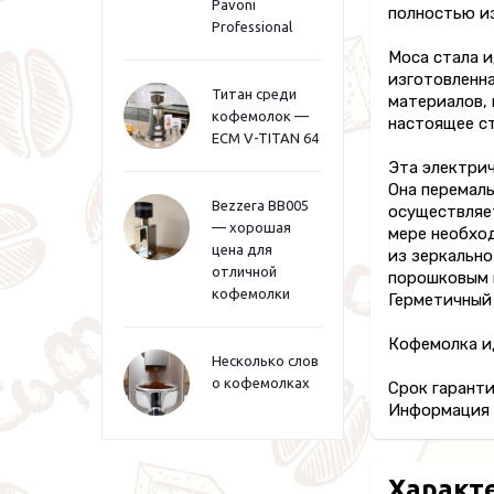
Pavoni
полностью и
Professional
Moca стала и
изготовленна
Титан среди
материалов, 
кофемолок —
настоящее с
ECM V-TITAN 64
Эта электрич
Она перемалы
Bezzera BB005
осуществляе
— хорошая
мере необхо
цена для
из зеркально
отличной
порошковым 
кофемолки
Герметичный 
Кофемолка ид
Несколько слов
о кофемолках
Срок гаранти
Информация п
Характ