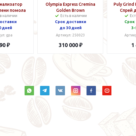
Анализатор
Olympia Express Cremina
Puly Grind
пени помола
Golden Вrown
Спрей 
 в наличии
Есть в наличии
Ест
бункеров 
оставки
Срок доставки
Срок
0 дней
до 30 дней
3-
ул: gpa
Артикул: 250023
Артик
90 ₽
310 000 ₽
1