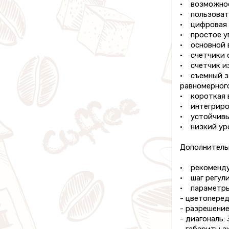
• возможност
• пользоват
• цифровая 
• простое у
• основной 
• счетчики 
• счетчик и
• съемный за
равномерного
• короткая 
• интегриров
• устойчивы
• низкий ур
Дополнитель
• рекомендуе
• шаг регули
• параметры
- цветоперед
- разрешение
- диагональ: 