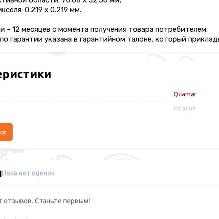
ктивной области: 70.08 х 52.56 мм;
кселя: 0.219 х 0.219 мм.
и - 12 месяцев с момента получения товара потребителем.
о гарантии указана в гарантийном талоне, который приклады
еристики
Quamar
Италия
се
ы
Пока нет оценок
т отзывов. Станьте первым!