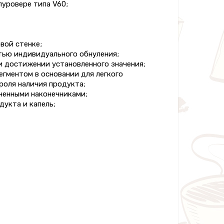
уровере типа V60;
вой стенке;
тью индивидуального обнуления;
и достижении установленного значения;
егментом в основании для легкого
роля наличия продукта;
ненными наконечниками;
дукта и капель;