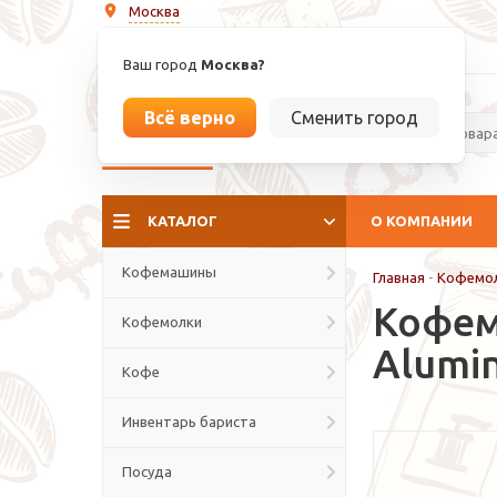
Москва
info@espressoperfetto.ru
Ваш город
Москва?
Всё верно
Сменить город
La culture del caffé
КАТАЛОГ
О КОМПАНИИ
Кофемашины
Главная
-
Кофемо
Кофем
Кофемолки
Alumi
Кофе
Инвентарь бариста
Посуда