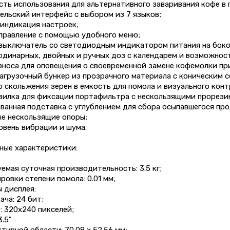
ь использования для альтернативного заваривания кофе в п
ельский интерфейс с выбором из 7 языков;
индикация настроек;
правление с помощью удобного меню;
выключатель со светодиодным индикатором питания на боко
одинарных, двойных и ручных доз с календарем и возможнос
зноса для оповещения о своевременной замене кофемолки пр
грузочный бункер из прозрачного материала с коническим с
 скольжения зерен в емкость для помола и визуального конт
вилка для фиксации портафильтра с нескользящими прорези
анная подставка с углублением для сбора осыпавшегося про
е нескользящие опоры;
овень вибрации и шума.
ные характеристики:
мая суточная производительность: 3.5 кг;
ровки степени помола: 0.01 мм;
 дисплея:
ача: 24 бит;
: 320х240 пикселей;
3.5"