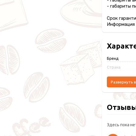
- габариты а
- габариты пи
Срок гаранти
Информация п
Характ
Бренд
Страна
Развернуть в
Отзыв
Здесь пока не