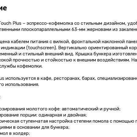
ие
Touch Plus – эспрессо-кофемолка со стильным дизайном, уд
твенными плоскопараллельными 63-мм жерновами из закаленн
ена кабелем питания с вилкой, фронтальной наклонной пане
 индикации (touchscreen). Вертикально ориентированный ко
менный и стильный внешний вид. Крышка бункера изготовлен
сокой прочностью и стойкостью к внешним воздействиям. Н
 службы кофемолки.
us используется в кафе, ресторанах, барах, специализирова
о использования.
:
зирования молотого кофе: автоматический и ручной;
рование порции: одинарная и двойная;
ическая ступенчатая настройка степени помола с помощью 
иями в основании для бункера;
мол в холдер;