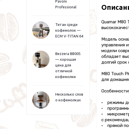
Pavoni
Описан
Professional
Quamar M80 
Титан среди
высококачес
кофемолок —
ECM V-TITAN 64
Модель оснащ
управления и
модели совре
Bezzera BB005
обладает вы
— хорошая
долгий срок
цена для
отличной
M80 Touch Pl
кофемолки
для домашнег
Особенности
Несколько слов
о кофемолках
• режимы до
• программи
• микрометр
с рекомендац
• прямой по