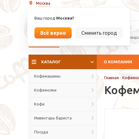
Москва
info@espressoperfetto.ru
Ваш город
Москва?
Всё верно
Сменить город
La culture del caffé
КАТАЛОГ
О КОМПАНИИ
Кофемашины
Главная
-
Кофемо
Кофемо
Кофемолки
Кофе
Инвентарь бариста
Посуда