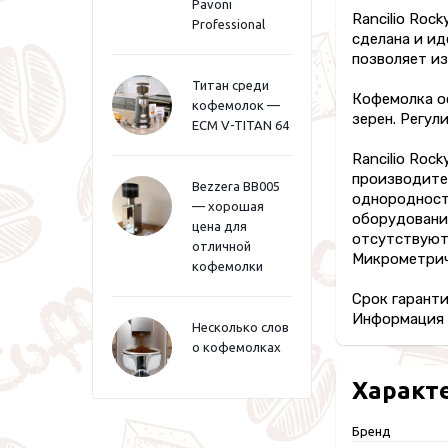
Pavoni
Rancilio Roc
Professional
сделана и ид
позволяет из
Титан среди
Кофемолка о
кофемолок —
зерен. Регул
ECM V-TITAN 64
Rancilio Ro
производите
Bezzera BB005
однородность
— хорошая
оборудование
цена для
отсутствуют
отличной
Микрометрич
кофемолки
Срок гаранти
Информация п
Несколько слов
о кофемолках
Характ
Бренд