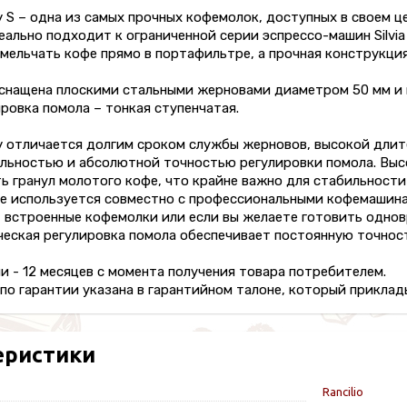
ky S – одна из самых прочных кофемолок, доступных в своем 
еально подходит к ограниченной серии эспрессо-машин Silvia
мельчать кофе прямо в портафильтре, а прочная конструкция 
снащена плоскими стальными жерновами диаметром 50 мм и 
ировка помола – тонкая ступенчатая.
cky отличается долгим сроком службы жерновов, высокой дл
льностью и абсолютной точностью регулировки помола. Выс
 гранул молотого кофе, что крайне важно для стабильности
 используется совместно с профессиональными кофемашинами
 встроенные кофемолки или если вы желаете готовить однов
еская регулировка помола обеспечивает постоянную точност
и - 12 месяцев с момента получения товара потребителем.
о гарантии указана в гарантийном талоне, который приклады
еристики
Rancilio