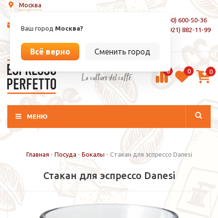
Москва
8 (800) 600-50-36
info@espressoperfetto.ru
Ваш город
Москва?
+7 (921) 882-11-99
Вход / Регистрация
Всё верно
Сменить город
0
0
0
La culture del caffé
МЕНЮ
Главная
-
Посуда
-
Бокалы
-
Стакан для эспрессо Danesi
Стакан для эспрессо Danesi