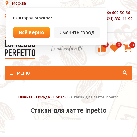
Москва
8 (800) 600-50-36
info@espressoperfetto.ru
Ваш город
Москва?
+7 (921) 882-11-99
Вход / Регистрация
Всё верно
Сменить город
0
0
0
La culture del caffé
МЕНЮ
Главная
-
Посуда
-
Бокалы
-
Стакан для латте Inpetto
Стакан для латте Inpetto