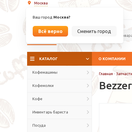
Москва
info@espressoperfetto.ru
Ваш город
Москва?
Всё верно
Сменить город
La culture del caffé
КАТАЛОГ
О КОМПАНИИ
Кофемашины
Главная
-
Запчаст
Bezze
Кофемолки
Кофе
Инвентарь бариста
Посуда