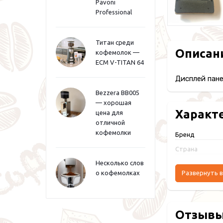
Pavoni
Professional
Титан среди
Описан
кофемолок —
ECM V-TITAN 64
Дисплей пане
Bezzera BB005
— хорошая
Характ
цена для
отличной
кофемолки
Бренд
Страна
Несколько слов
о кофемолках
Развернуть в
Отзыв