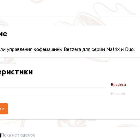
ие
ли управления кофемашины Bezzera для серий Matrix и Duo.
еристики
Bezzera
Италия
се
ы
Пока нет оценок