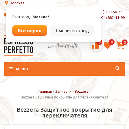
Москва
8 (800) 600-50-36
info@espressoperfetto.ru
Ваш город
Москва?
+7 (921) 882-11-99
Вход / Регистрация
Всё верно
Сменить город
0
0
0
La culture del caffé
МЕНЮ
Главная
-
Запчасти
-
Bezzera
-
Bezzera Защитное покрытие для переключателя
Bezzera Защитное покрытие для
переключателя