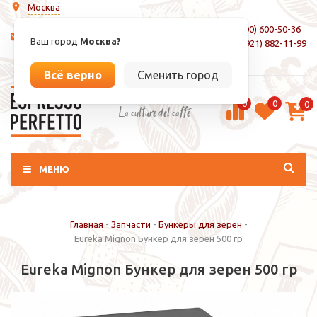
Москва
8 (800) 600-50-36
info@espressoperfetto.ru
Ваш город
Москва?
+7 (921) 882-11-99
Вход / Регистрация
Всё верно
Сменить город
0
0
0
La culture del caffé
МЕНЮ
Главная
-
Запчасти
-
Бункеры для зерен
-
Eureka Mignon Бункер для зерен 500 гр
Eureka Mignon Бункер для зерен 500 гр