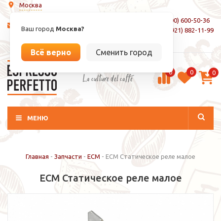
Москва
8 (800) 600-50-36
info@espressoperfetto.ru
Ваш город
Москва?
+7 (921) 882-11-99
Вход / Регистрация
Всё верно
Сменить город
0
0
0
La culture del caffé
МЕНЮ
Главная
-
Запчасти
-
ECM
-
ECM Статическое реле малое
ECM Статическое реле малое