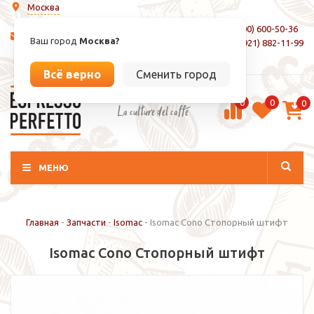
Москва
8 (800) 600-50-36
info@espressoperfetto.ru
Ваш город
Москва?
+7 (921) 882-11-99
Вход / Регистрация
Всё верно
Сменить город
0
0
0
La culture del caffé
МЕНЮ
Главная
-
Запчасти
-
Isomac
-
Isomac Cono Стопорный штифт
Isomac Cono Стопорный штифт