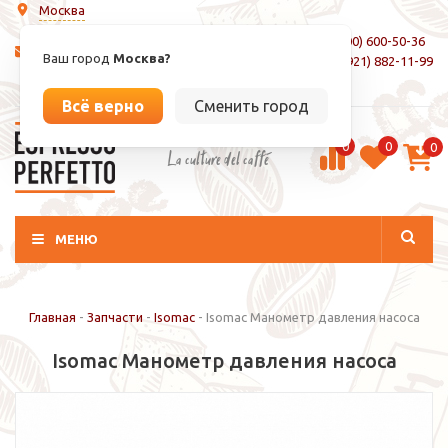
Москва
8 (800) 600-50-36
info@espressoperfetto.ru
Ваш город
Москва?
+7 (921) 882-11-99
Вход / Регистрация
Всё верно
Сменить город
0
0
0
La culture del caffé
МЕНЮ
Главная
-
Запчасти
-
Isomac
-
Isomac Манометр давления насоса
Isomac Манометр давления насоса