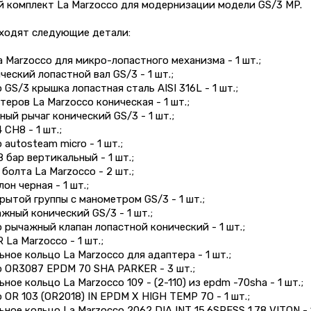
й комплект La Marzocco для модернизации модели GS/3 MP.
входят следующие детали:
a Marzocco для микро-лопастного механизма - 1 шт.;
ческий лопастной вал GS/3 - 1 шт.;
 GS/3 крышка лопастная сталь AISI 316L - 1 шт.;
теров La Marzocco коническая - 1 шт.;
ный рычаг конический GS/3 - 1 шт.;
 CH8 - 1 шт.;
 autosteam micro - 1 шт.;
8 бар вертикальный - 1 шт.;
 болта La Marzocco - 2 шт.;
он черная - 1 шт.;
рытой группы с манометром GS/3 - 1 шт.;
ажный конический GS/3 - 1 шт.;
o рычажный клапан лопастной конический - 1 шт.;
 La Marzocco - 1 шт.;
ьное кольцо La Marzocco для адаптера - 1 шт.;
o OR3087 EPDM 70 SHA PARKER - 3 шт.;
ное кольцо La Marzocco 109 - (2-110) из epdm -70sha - 1 шт.;
o OR 103 (OR2018) IN EPDM X HIGH TEMP 7O - 1 шт.;
ьное кольцо La Marzocco 2062 DIA INT 15.6SPESS 1.78 VITON - 1