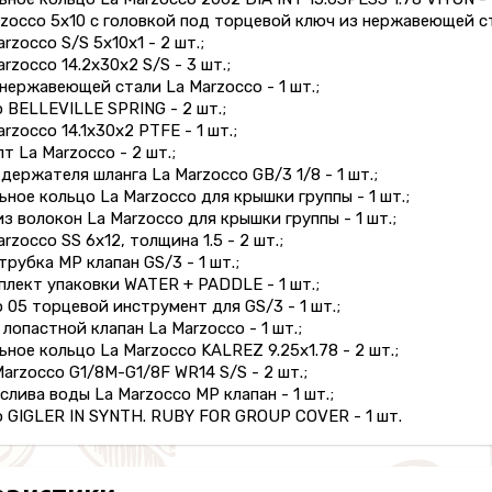
rzocco 5x10 с головкой под торцевой ключ из нержавеющей ст
rzocco S/S 5x10x1 - 2 шт.;
rzocco 14.2x30x2 S/S - 3 шт.;
 нержавеющей стали La Marzocco - 1 шт.;
o BELLEVILLE SPRING - 2 шт.;
rzocco 14.1x30x2 PTFE - 1 шт.;
т La Marzocco - 2 шт.;
 держателя шланга La Marzocco GB/3 1/8 - 1 шт.;
ьное кольцо La Marzocco для крышки группы - 1 шт.;
из волокон La Marzocco для крышки группы - 1 шт.;
rzocco SS 6x12, толщина 1.5 - 2 шт.;
трубка MP клапан GS/3 - 1 шт.;
плект упаковки WATER + PADDLE - 1 шт.;
o 05 торцевой инструмент для GS/3 - 1 шт.;
 лопастной клапан La Marzocco - 1 шт.;
ьное кольцо La Marzocco KALREZ 9.25x1.78 - 2 шт.;
Marzocco G1/8M-G1/8F WR14 S/S - 2 шт.;
 слива воды La Marzocco MP клапан - 1 шт.;
o GIGLER IN SYNTH. RUBY FOR GROUP COVER - 1 шт.