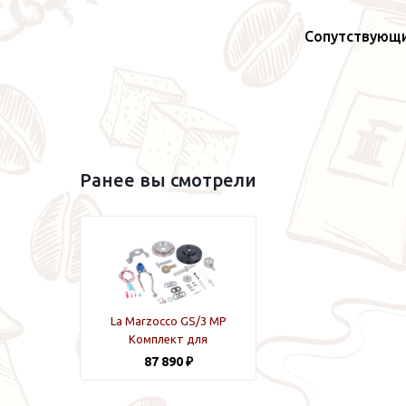
Сопутствующ
Ранее вы смотрели
La Marzocco GS/3 MP
Комплект для
модернизации
87 890 ₽