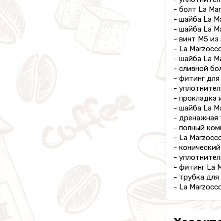
- болт La Ma
- шайба La Ma
- шайба La Ma
- винт M5 из
- La Marzocc
- шайба La Ma
- сливной бол
- фитинг для
- уплотнител
- прокладка 
- шайба La Ma
- дренажная 
- полный ком
- La Marzocc
- конический
- уплотнител
- фитинг La 
- трубка для
- La Marzocc