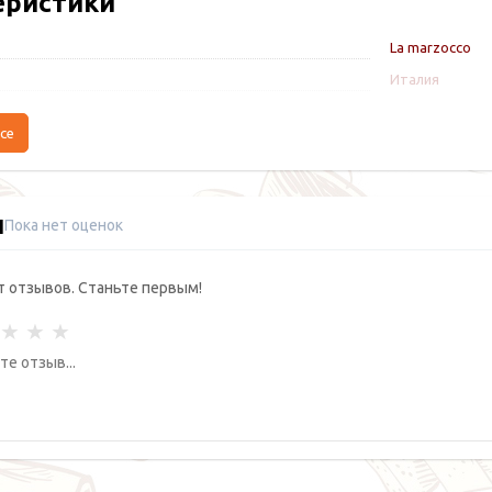
еристики
La marzocco
Италия
се
ы
Пока нет оценок
т отзывов. Станьте первым!