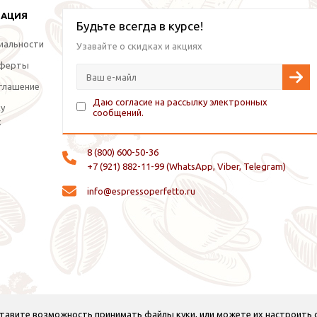
МАЦИЯ
Будьте всегда в курсе!
иальности
Узавайте о скидках и акциях
оферты
глашение
Даю согласие на рассылку электронных
ку
сообщений.
х
8 (800) 600-50-36
+7 (921) 882-11-99 (WhatsApp, Viber, Telegram)
info@espressoperfetto.ru
оставите возможность принимать файлы куки, или можете их настроить