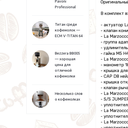
Pavoni
Оригинальны
Professional
В комплект 
Титан среди
- актуатор L
кофемолок —
- клапан кони
ECM V-TITAN 64
- La Marzocco
- группа адап
- удлинитель
- гайка M5 H4
Bezzera BB005
- La Marzocco
— хорошая
- манометр 1
цена для
- крышка для
отличной
- CAP D8 нейл
кофемолки
- крышка отк
- клапан рыч
- La Marzocc
Несколько слов
- S/S JUMPER
о кофемолках
- уплотнител
- La Marzocc
- уплотнитель
- La Marzocc
- уплотнител