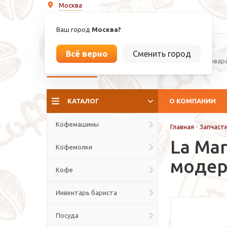
Москва
info@espressoperfetto.ru
Ваш город
Москва?
Всё верно
Сменить город
La culture del caffé
КАТАЛОГ
О КОМПАНИИ
Кофемашины
Главная
-
Запчаст
La Ma
Кофемолки
модер
Кофе
Инвентарь бариста
Посуда