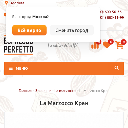
Москва
8 (800) 600-50-36
info@espressoperfetto.ru
Ваш город
Москва?
+7 (921) 882-11-99
Вход / Регистрация
Всё верно
Сменить город
0
0
0
La culture del caffé
МЕНЮ
Главная
-
Запчасти
-
La marzocco
-
La Marzocco Кран
La Marzocco Кран