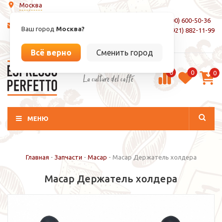
Москва
8 (800) 600-50-36
info@espressoperfetto.ru
Ваш город
Москва?
+7 (921) 882-11-99
Вход / Регистрация
Всё верно
Сменить город
0
0
0
La culture del caffé
МЕНЮ
Главная
-
Запчасти
-
Macap
-
Macap Держатель холдера
Macap Держатель холдера