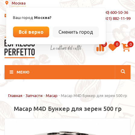
Москва
8 (800) 600-50-36
info@espressoperfetto.ru
Ваш город
Москва?
+7 (921) 882-11-99
Вход / Регистрация
Всё верно
Сменить город
0
0
0
La culture del caffé
МЕНЮ
Главная
-
Запчасти
-
Macap
-
Macap M4D Бункер для зерен 500 гр
Macap M4D Бункер для зерен 500 гр