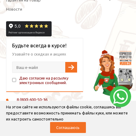
Новости
Будьте всегда в курсе!
Узавайте о скидках и акциях
Даю согласие на рассылку
электронных сообщений.
8 (800) 600-50-36
+7 (921) 882-11-99 (WhatsApp, Viber, Telegram)
На этом сайте не используются файлы cookie, соглашаясь вы
предоставите возможность принимать файлы куки, или можете
info@espressoperfetto.ru
их настроить самостоятельно
Соглашаюсь
© 2026 Espresso Perfetto — кофейное оборудование и кофе