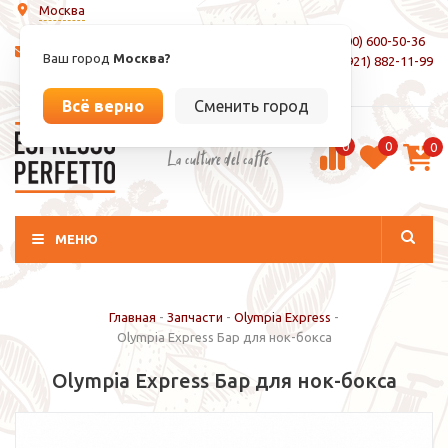
Москва
8 (800) 600-50-36
info@espressoperfetto.ru
Ваш город
Москва?
+7 (921) 882-11-99
Вход / Регистрация
Всё верно
Сменить город
0
0
0
La culture del caffé
МЕНЮ
Главная
-
Запчасти
-
Olympia Express
-
Olympia Express Бар для нок-бокса
Olympia Express Бар для нок-бокса