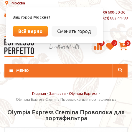
Москва
8 (800) 600-50-36
info@espressoperfetto.ru
Ваш город
Москва?
+7 (921) 882-11-99
Вход / Регистрация
Всё верно
Сменить город
0
0
0
La culture del caffé
МЕНЮ
Главная
-
Запчасти
-
Olympia Express
-
Olympia Express Cremina Проволока для портафильтра
Olympia Express Cremina Проволока для
портафильтра