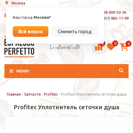
Москва
8 (800) 600-50-36
info@espressoperfetto.ru
Ваш город
Москва?
+7 (921) 882-11-99
Вход / Регистрация
Всё верно
Сменить город
0
0
0
La culture del caffé
МЕНЮ
Главная
-
Запчасти
-
Profitec
-
Profitec Уплотнитель сеточки душа
Profitec Уплотнитель сеточки душа