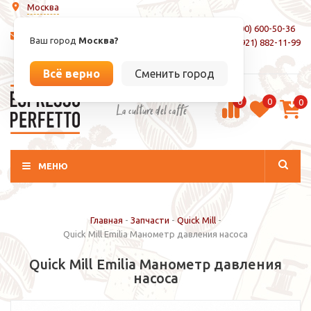
Москва
8 (800) 600-50-36
info@espressoperfetto.ru
Ваш город
Москва?
+7 (921) 882-11-99
Вход / Регистрация
Всё верно
Сменить город
0
0
0
La culture del caffé
МЕНЮ
Главная
-
Запчасти
-
Quick Mill
-
Quick Mill Emilia Манометр давления насоса
Quick Mill Emilia Манометр давления
насоса