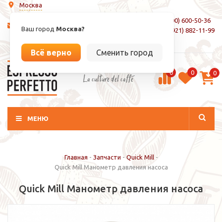
Москва
8 (800) 600-50-36
info@espressoperfetto.ru
Ваш город
Москва?
+7 (921) 882-11-99
Вход / Регистрация
Всё верно
Сменить город
0
0
0
La culture del caffé
МЕНЮ
Главная
-
Запчасти
-
Quick Mill
-
Quick Mill Манометр давления насоса
Quick Mill Манометр давления насоса