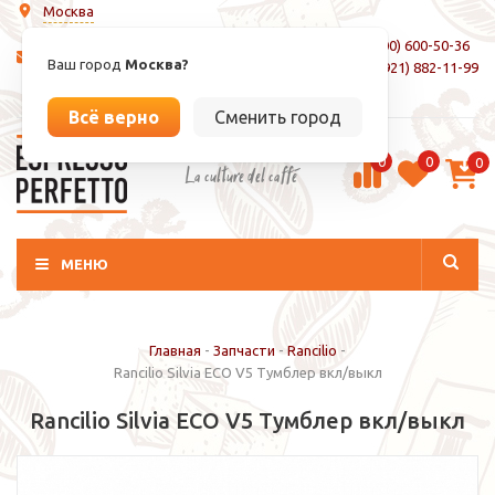
Москва
8 (800) 600-50-36
info@espressoperfetto.ru
Ваш город
Москва?
+7 (921) 882-11-99
Вход / Регистрация
Всё верно
Сменить город
0
0
0
La culture del caffé
МЕНЮ
Главная
-
Запчасти
-
Rancilio
-
Rancilio Silvia ECO V5 Тумблер вкл/выкл
Rancilio Silvia ECO V5 Тумблер вкл/выкл