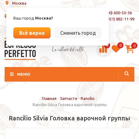
Москва
8 (800) 600-50-36
info@espressoperfetto.ru
Ваш город
Москва?
+7 (921) 882-11-99
Вход / Регистрация
Всё верно
Сменить город
0
0
0
La culture del caffé
МЕНЮ
Главная
-
Запчасти
-
Rancilio
-
Rancilio Silvia Головка варочной группы
Rancilio Silvia Головка варочной группы