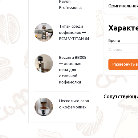
Pavoni
Оригинальная
Professional
Характ
Титан среди
кофемолок —
ECM V-TITAN 64
Бренд
Страна
Bezzera BB005
— хорошая
Развернуть в
цена для
отличной
кофемолки
Сопутствующ
Несколько слов
о кофемолках