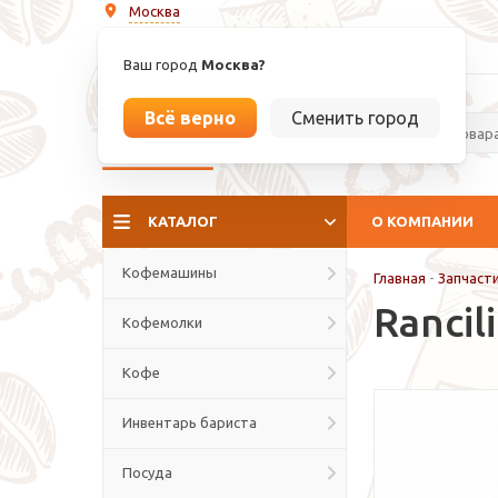
Москва
info@espressoperfetto.ru
Ваш город
Москва?
Всё верно
Сменить город
La culture del caffé
КАТАЛОГ
О КОМПАНИИ
Кофемашины
Главная
-
Запчаст
Rancil
Кофемолки
Кофе
Инвентарь бариста
Посуда