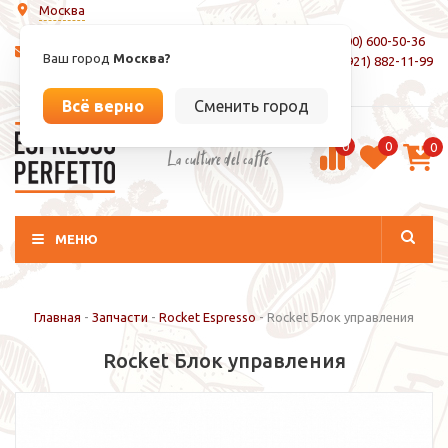
Москва
8 (800) 600-50-36
info@espressoperfetto.ru
Ваш город
Москва?
+7 (921) 882-11-99
Вход / Регистрация
Всё верно
Сменить город
0
0
0
La culture del caffé
МЕНЮ
Главная
-
Запчасти
-
Rocket Espresso
-
Rocket Блок управления
Rocket Блок управления