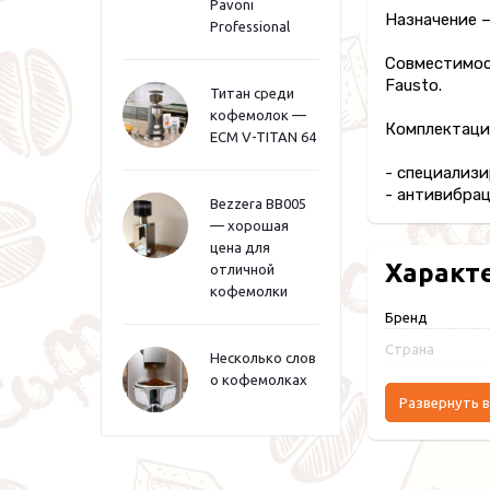
Pavoni
Назначение –
Professional
Совместимост
Fausto.
Титан среди
кофемолок —
Комплектаци
ECM V-TITAN 64
- специализи
- антивибрац
Bezzera BB005
— хорошая
цена для
Характ
отличной
кофемолки
Бренд
Страна
Несколько слов
о кофемолках
Развернуть в