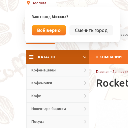
Москва
info@espressoperfetto.ru
Ваш город
Москва?
Всё верно
Сменить город
La culture del caffé
КАТАЛОГ
О КОМПАНИИ
Кофемашины
Главная
-
Запчаст
Rocket
Кофемолки
Кофе
Инвентарь бариста
Посуда