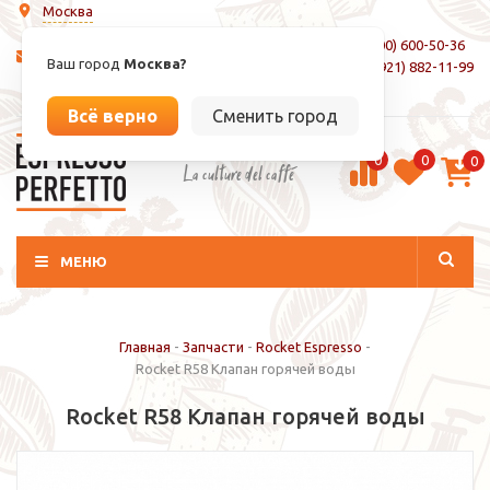
Москва
8 (800) 600-50-36
info@espressoperfetto.ru
Ваш город
Москва?
+7 (921) 882-11-99
Вход / Регистрация
Всё верно
Сменить город
0
0
0
La culture del caffé
МЕНЮ
Главная
-
Запчасти
-
Rocket Espresso
-
Rocket R58 Клапан горячей воды
Rocket R58 Клапан горячей воды