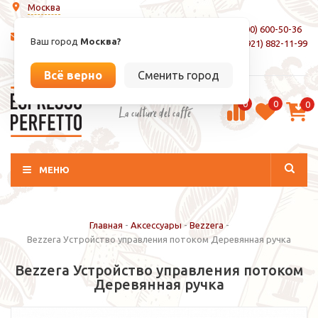
Москва
8 (800) 600-50-36
info@espressoperfetto.ru
Ваш город
Москва?
+7 (921) 882-11-99
Вход / Регистрация
Всё верно
Сменить город
0
0
0
La culture del caffé
МЕНЮ
Главная
-
Аксессуары
-
Bezzera
-
Bezzera Устройство управления потоком Деревянная ручка
Bezzera Устройство управления потоком
Деревянная ручка