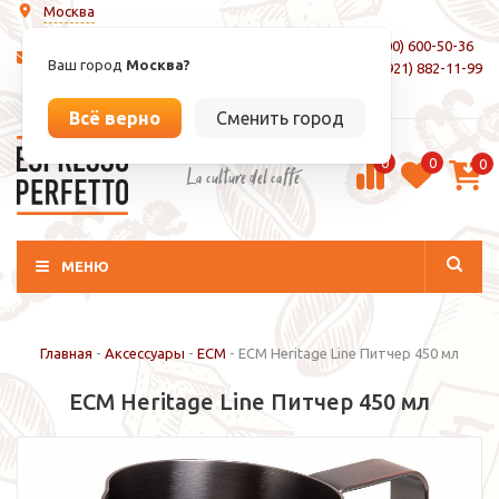
Москва
8 (800) 600-50-36
info@espressoperfetto.ru
Ваш город
Москва?
+7 (921) 882-11-99
Вход / Регистрация
Всё верно
Сменить город
0
0
0
La culture del caffé
МЕНЮ
Главная
-
Аксессуары
-
ECM
-
ECM Heritage Line Питчер 450 мл
ECM Heritage Line Питчер 450 мл