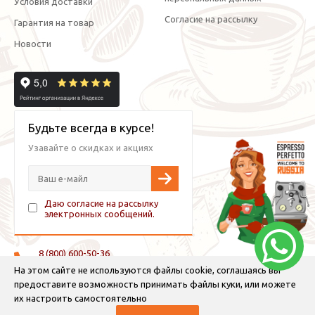
Условия доставки
Согласие на рассылку
Гарантия на товар
Новости
Будьте всегда в курсе!
Узавайте о скидках и акциях
Даю согласие на рассылку
электронных сообщений.
8 (800) 600-50-36
+7 (921) 882-11-99 (WhatsApp, Viber, Telegram)
На этом сайте не используются файлы cookie, соглашаясь вы
предоставите возможность принимать файлы куки, или можете
info@espressoperfetto.ru
их настроить самостоятельно