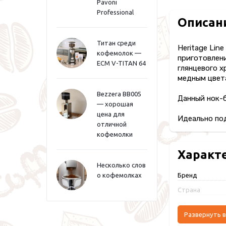
Pavoni
Professional
Описан
Титан среди
Heritage Lin
кофемолок —
приготовлени
ECM V-TITAN 64
глянцевого х
медным цвет
Bezzera BB005
Данный нок-
— хорошая
цена для
Идеально под
отличной
кофемолки
Характ
Несколько слов
о кофемолках
Бренд
Страна
Развернуть в