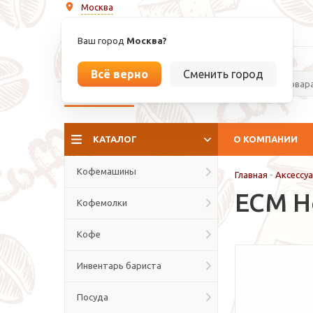
Москва
info@espressoperfetto.ru
Ваш город
Москва?
Всё верно
Сменить город
La culture del caffé
КАТАЛОГ
О КОМПАНИИ
Кофемашины
Главная
-
Аксессу
ECM Но
Кофемолки
Кофе
Инвентарь бариста
Посуда