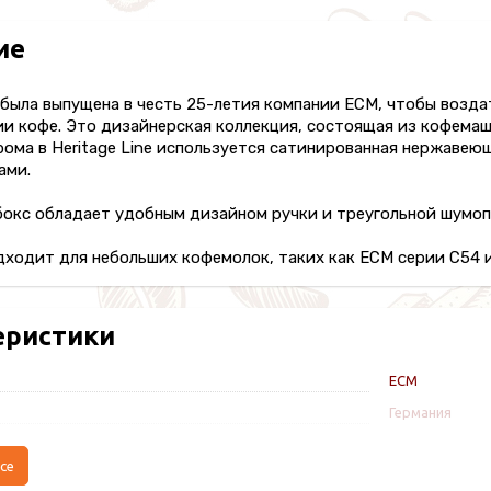
ие
e была выпущена в честь 25-летия компании ECM, чтобы возд
и кофе. Это дизайнерская коллекция, состоящая из кофемаш
рома в Heritage Line используется сатинированная нержавею
ами.
бокс обладает удобным дизайном ручки и треугольной шумо
ходит для небольших кофемолок, таких как ECM серии C54 и
еристики
ECM
Германия
се