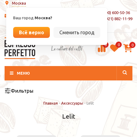
Москва
8 (800) 600-50-36
info@espressoperfetto.ru
Ваш город
Москва?
+7 (921) 882-11-99
Вход / Регистрация
Всё верно
Сменить город
0
0
0
La culture del caffé
МЕНЮ
Фильтры
Главная
-
Аксессуары
-
Lelit
Lelit