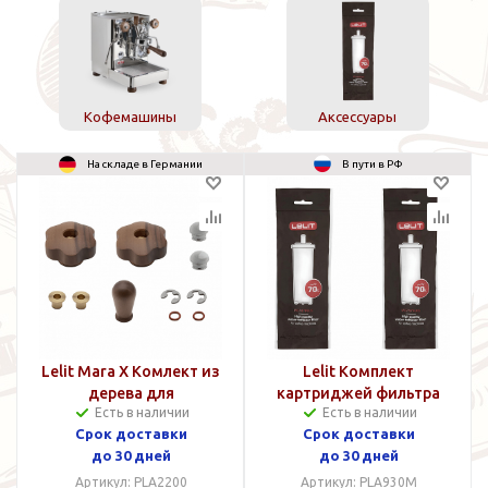
Кофемашины
Аксессуары
На складе в Германии
В пути в РФ
Lelit Mara X Комлект из
Lelit Комплект
дерева для
картриджей фильтра
Есть в наличии
Есть в наличии
кастомизации
воды
Срок доставки
Срок доставки
до 30 дней
до 30 дней
Артикул: PLA2200
Артикул: PLA930M