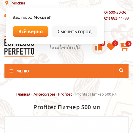
Москва
8 (800) 600-50-36
info@espressoperfetto.ru
Ваш город
Москва?
+7 (921) 882-11-99
Вход / Регистрация
Всё верно
Сменить город
0
0
0
La culture del caffé
МЕНЮ
Главная
-
Аксессуары
-
Profitec
-
Profitec Питчер 500 мл
Profitec Питчер 500 мл