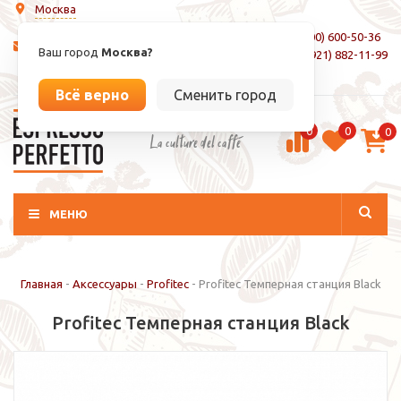
Москва
8 (800) 600-50-36
info@espressoperfetto.ru
Ваш город
Москва?
+7 (921) 882-11-99
Вход / Регистрация
Всё верно
Сменить город
0
0
0
La culture del caffé
МЕНЮ
Главная
-
Аксессуары
-
Profitec
-
Profitec Темперная станция Black
Profitec Темперная станция Black