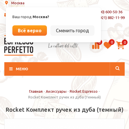
Москва
8 (800) 600-50-36
info@espressoperfetto.ru
Ваш город
Москва?
+7 (921) 882-11-99
Вход / Регистрация
Всё верно
Сменить город
0
0
0
La culture del caffé
МЕНЮ
Главная
-
Аксессуары
-
Rocket Espresso
-
Rocket Комплект ручек из дуба (темный)
Rocket Комплект ручек из дуба (темный)