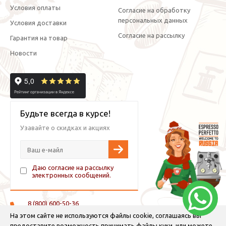
Условия оплаты
Согласие на обработку
персональных данных
Условия доставки
Согласие на рассылку
Гарантия на товар
Новости
Будьте всегда в курсе!
Узавайте о скидках и акциях
Даю согласие на рассылку
электронных сообщений.
8 (800) 600-50-36
+7 (921) 882-11-99 (WhatsApp, Viber, Telegram)
На этом сайте не используются файлы cookie, соглашаясь вы
предоставите возможность принимать файлы куки, или можете