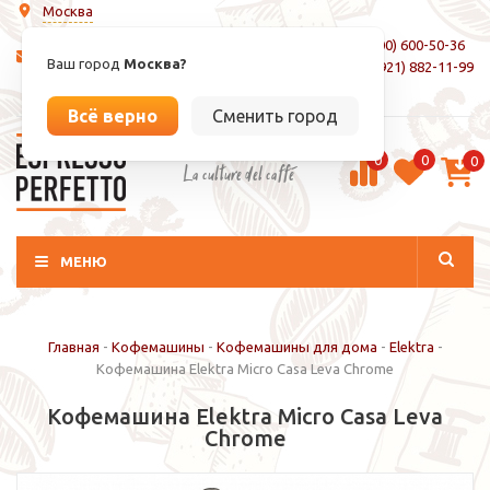
Москва
8 (800) 600-50-36
info@espressoperfetto.ru
Ваш город
Москва?
+7 (921) 882-11-99
Вход / Регистрация
Всё верно
Сменить город
0
0
0
La culture del caffé
МЕНЮ
Главная
-
Кофемашины
-
Кофемашины для дома
-
Elektra
-
Кофемашина Elektra Micro Casa Leva Chrome
Кофемашина Elektra Micro Casa Leva
Chrome