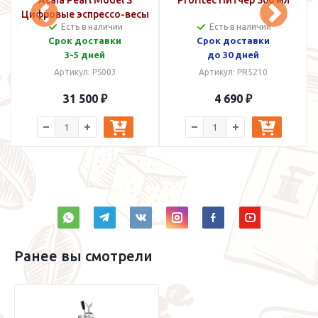
Acaia Pearl Model S
Profitec Питчер 500 мл
Цифровые эспрессо-весы
Есть в наличии
Есть в наличии
White
Срок доставки
Срок доставки
3-5 дней
до 30 дней
Артикул: PS003
Артикул: PR5210
31 500 ₽
4 690 ₽
Ранее вы смотрели