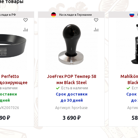
ие товары
кладе в РФ
На складе в Германии
 Perfetto
JoeFrex POP Темпер 58
Mahlkön
 дозирующее
мм Black Steel
Blac
 в наличии
Есть в наличии
Ест
ихтер) 58 мм
оставки
Срок доставки
Срок
 дней
до 30 дней
до 
 VK2007026
Артикул: hps+base
Артик
90 ₽
3 690 ₽
58