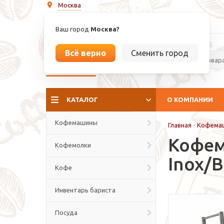
Москва
info@espressoperfetto.ru
Ваш город
Москва?
Всё верно
Сменить город
La culture del caffé
КАТАЛОГ
О КОМПАНИИ
Кофемашины
Главная
-
Кофема
Кофема
Кофемолки
Inox/B
Кофе
Инвентарь бариста
Посуда