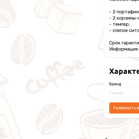
- 2 портафил
- 2 корзины-
- темпер;
- слепое сито
Срок гаранти
Информация п
Характ
Бренд
Страна
Развернуть в