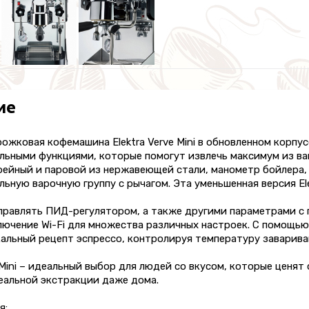
ие
ожковая кофемашина Elektra Verve Mini в обновленном корп
ьными функциями, которые помогут извлечь максимум из ваш
фейный и паровой из нержавеющей стали, манометр бойлера
ьную варочную группу с рычагом. Эта уменьшенная версия Ele
правлять ПИД-регулятором, а также другими параметрами с
лючение Wi-Fi для множества различных настроек. С помощь
альный рецепт эспрессо, контролируя температуру заварива
e Mini – идеальный выбор для людей со вкусом, которые ценя
еальной экстракции даже дома.
я: