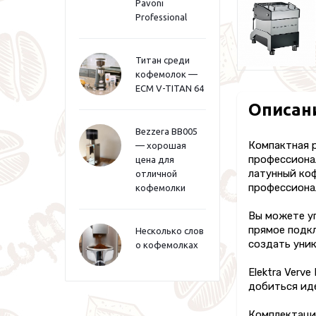
Pavoni
Professional
Титан среди
кофемолок —
ECM V-TITAN 64
Описан
Bezzera BB005
Компактная р
— хорошая
профессионал
цена для
латунный ко
отличной
профессионал
кофемолки
Вы можете у
прямое подк
Несколько слов
создать уник
о кофемолках
Elektra Verv
добиться ид
Комплектаци