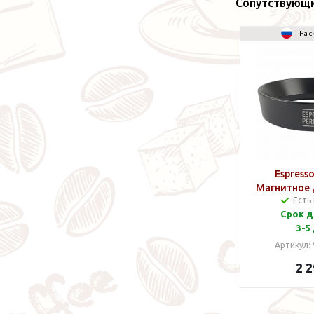
Сопутствующ
На с
Espresso
Магнитное
Есть
кольцо (Тр
Срок д
3-5
Артикул:
2 2