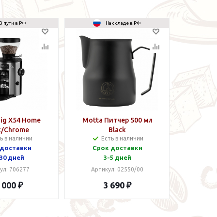
В пути в РФ
На складе в РФ
ig X54 Home
Motta Питчер 500 мл
k/Chrome
Black
ь в наличии
Есть в наличии
 доставки
Срок доставки
30 дней
3-5 дней
ул: 706277
Артикул: 02550/00
 000 ₽
3 690 ₽