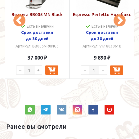
e
Bezzera BB005 MN Black
Espresso Perfetto Нок-бокс
Есть в наличии
Есть в наличии
Срок доставки
Срок доставки
до 30 дней
до 30 дней
Артикул: BB005NR0NG5
Артикул: VK1803061B
37 000 ₽
9 890 ₽
Ранее вы смотрели