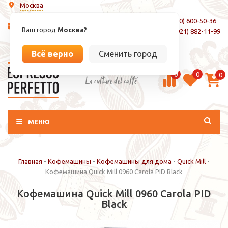
Москва
8 (800) 600-50-36
info@espressoperfetto.ru
Ваш город
Москва?
+7 (921) 882-11-99
Вход / Регистрация
Всё верно
Сменить город
0
0
0
La culture del caffé
МЕНЮ
Главная
-
Кофемашины
-
Кофемашины для дома
-
Quick Mill
-
Кофемашина Quick Mill 0960 Carola PID Black
Кофемашина Quick Mill 0960 Carola PID
Black