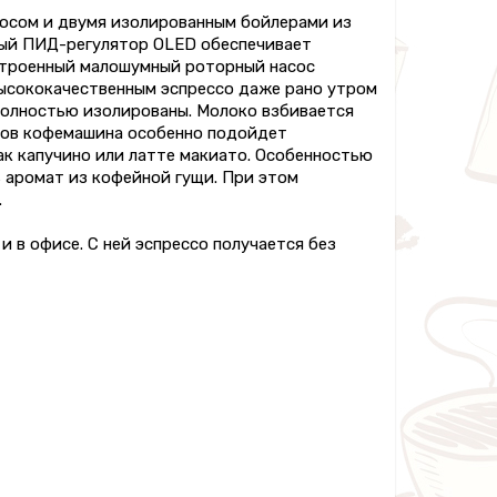
осом и двумя изолированным бойлерами из
нный ПИД-регулятор OLED обеспечивает
строенный малошумный роторный насос
высококачественным эспрессо даже рано утром
 полностью изолированы. Молоко взбивается
еров кофемашина особенно подойдет
ак капучино или латте макиато. Особенностью
ь аромат из кофейной гущи. При этом
.
 и в офисе. С ней эспрессо получается без