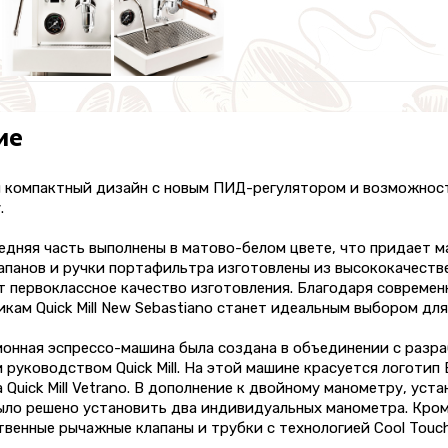
ие
и компактный дизайн с новым ПИД-регулятором и возможнос
.
едняя часть выполнены в матово-белом цвете, что придает м
апанов и ручки портафильтра изготовлены из высококачеств
т первоклассное качество изготовления. Благодаря совреме
кам Quick Mill New Sebastiano станет идеальным выбором дл
ионная эспрессо-машина была создана в объединении с разр
 руководством Quick Mill. На этой машине красуется логотип 
Quick Mill Vetrano. В дополнение к двойному манометру, устан
ыло решено установить два индивидуальных манометра. Кром
венные рычажные клапаны и трубки с технологией Cool Touch