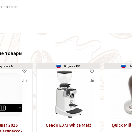
ие товары
пути в РФ
В пути в РФ
На
unar 2025
Ceado E37J White Matt
Quick Mil
 эспрессо-