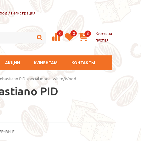
ход / Регистрация
0
0
Корзина
0
пустая
АКЦИИ
КЛИЕНТАМ
КОНТАКТЫ
ebastiano PID special model White/Wood
stiano PID
EP-BI-LE