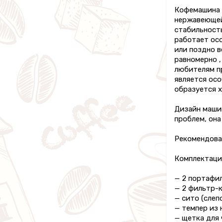
Кофемашина 
нержавеющей 
стабильност
работает ос
или поздно в
равномерно ,
любителям пр
является осо
образуется х
Дизайн машин
проблем, она
Рекомендован
Комплектаци
— 2 портафил
— 2 фильтр-
— сито (слеп
— темпер из
— щетка для 