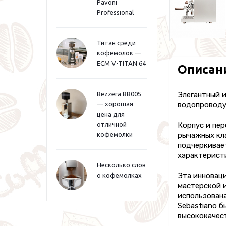
Pavoni
Professional
Титан среди
кофемолок —
ECM V-TITAN 64
Описан
Bezzera BB005
Элегантный 
— хорошая
водопроводу
цена для
отличной
Корпус и пер
кофемолки
рычажных кл
подчеркивае
характеристи
Несколько слов
Эта инновац
о кофемолках
мастерской и
использована 
Sebastiano б
высококачест