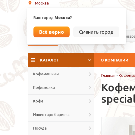
Москва
info@espressoperfetto.ru
Ваш город
Москва?
Всё верно
Сменить город
La culture del caffé
КАТАЛОГ
О КОМПАНИИ
Кофемашины
Главная
-
Кофема
Кофема
Кофемолки
speci
Кофе
Инвентарь бариста
Посуда