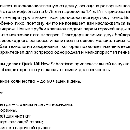
имеет высококачественную отделку, оснащена роторным нас
стали: кофейный на 0.75 л и паровой на 1.4 л. Интегрирова
ь температуры и может контролироваться круглосуточно. В
обенно тихо, поэтому ничто не помешает вам наслаждаться 
ечером. Новые трубки клапанов подачи пара и горячей воды
 что исключает его перегрев. Благодаря наличию двух бойл
евосходного эспрессо и напитков на основе молока, таких к
бая технология заваривания, которая позволяет извлечь вес
арактерная для эспрессо однородная и мелкопористая пенка
ы делает Quick Mill New Sebastiano привлекательной на кухне
 обещает простоту в эксплуатации и долговечность.
ное количество – до 60 чашек в день.
я:
ьтра — с одним и двумя носиками;
корзины;
ое) для чистки;
 нержавеющей стали;
чистка варочной группы;