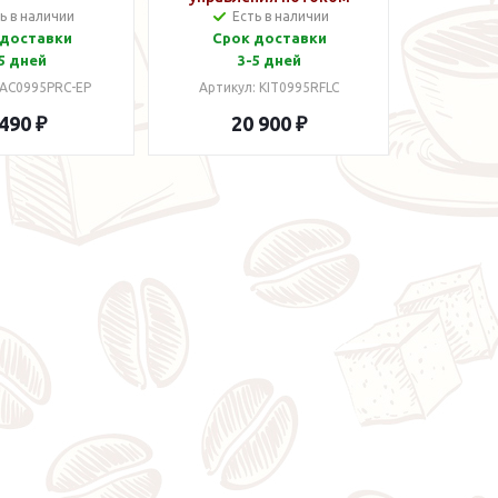
ь в наличии
Есть в наличии
группы Е61
 доставки
Срок доставки
5 дней
3-5 дней
 AC0995PRC-EP
Артикул: KIT0995RFLC
 490 ₽
20 900 ₽