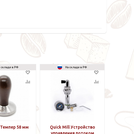
 складе в РФ
На складе в РФ
l Темпер 58 мм
Quick Mill Устройство
управления потоком