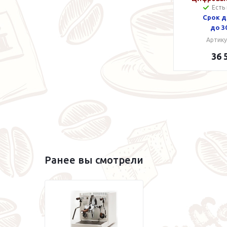
Есть
весы с Blu
Срок д
Wh
до 3
Артику
36 
Ранее вы смотрели