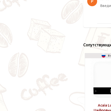
Р
Сопутствующ
В 
Acaia L
Цифровые