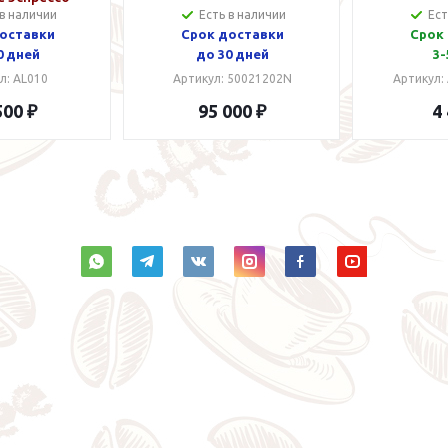
 в наличии
Есть в наличии
Ест
etooth Cool
оставки
Срок доставки
Срок
ite
0 дней
до 30 дней
3-
л: AL010
Артикул: 50021202N
Артикул:
500 ₽
95 000 ₽
4