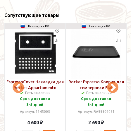
Сопутствующие товары
На складе в РФ
На складе в РФ
e
EspressoCover Накладка для
Rocket Espresso Коврик для
Rocket Appartamento
темперовки Flat
Есть в наличии
Есть в наличии
Срок доставки
Срок доставки
3-5 дней
3-5 дней
Артикул: 1345005
Артикул: RA99906071
4 600 ₽
2 690 ₽