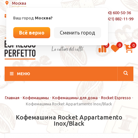
Москва
8 (800) 600-50-36
info@espressoperfetto.ru
Ваш город
Москва?
+7 (921) 882-11-99
Вход / Регистрация
Всё верно
Сменить город
0
0
0
La culture del caffé
МЕНЮ
Главная
-
Кофемашины
-
Кофемашины для дома
-
Rocket Espresso
-
Кофемашина Rocket Appartamento Inox/Black
Кофемашина Rocket Appartamento
Inox/Black