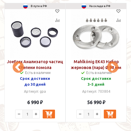
В пути в РФ
На складе в РФ
JoeFrex Анализатор частиц
Mahlkönig EK43 Набор
степени помола
жерновов (пара) Ø 98 мм
С
Есть в наличии
Есть в наличии
Срок доставки
Срок доставки
до 30 дней
3-5 дней
Артикул: gpa
Артикул: 703804
6 990 ₽
56 990 ₽