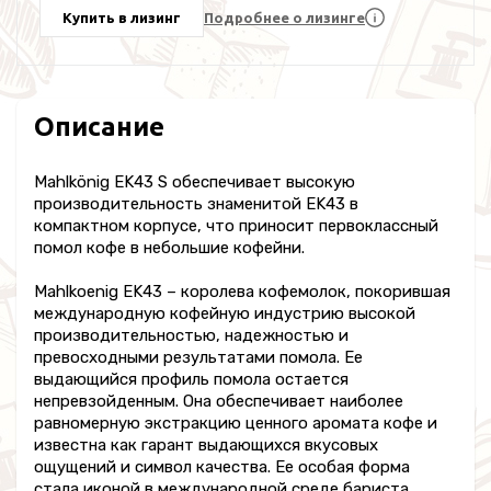
Купить в лизинг
Подробнее о лизинге
Описание
Mahlkönig EK43 S обеспечивает высокую
производительность знаменитой EK43 в
компактном корпусе, что приносит первоклассный
помол кофе в небольшие кофейни.
Mahlkoenig EK43 – королева кофемолок, покорившая
международную кофейную индустрию высокой
производительностью, надежностью и
превосходными результатами помола. Ее
выдающийся профиль помола остается
непревзойденным. Она обеспечивает наиболее
равномерную экстракцию ценного аромата кофе и
известна как гарант выдающихся вкусовых
ощущений и символ качества. Ее особая форма
стала иконой в международной среде бариста.