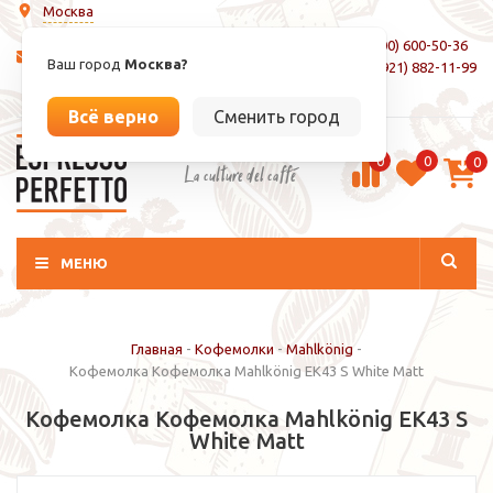
Москва
8 (800) 600-50-36
info@espressoperfetto.ru
Ваш город
Москва?
+7 (921) 882-11-99
Вход / Регистрация
Всё верно
Сменить город
0
0
0
La culture del caffé
МЕНЮ
Главная
-
Кофемолки
-
Mahlkönig
-
Кофемолка Кофемолка Mahlkönig EK43 S White Matt
Кофемолка Кофемолка Mahlkönig EK43 S
White Matt