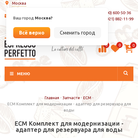
Москва
8 (800) 600-50-36
info@espressoperfetto.ru
Ваш город
Москва?
+7 (921) 882-11-99
Вход / Регистрация
Всё верно
Сменить город
0
0
0
La culture del caffé
МЕНЮ
Главная
-
Запчасти
-
ECM
-
ECM Комплект для модернизации - адаптер для резервуара для
воды
ECM Комплект для модернизации -
адаптер для резервуара для воды