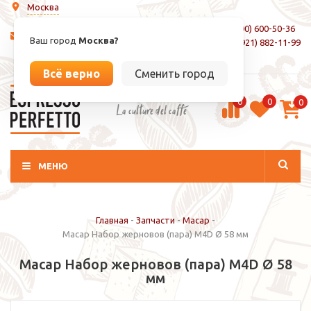
Москва
8 (800) 600-50-36
info@espressoperfetto.ru
Ваш город
Москва?
+7 (921) 882-11-99
Вход / Регистрация
Всё верно
Сменить город
0
0
0
La culture del caffé
МЕНЮ
Главная
-
Запчасти
-
Macap
-
Macap Набор жерновов (пара) M4D Ø 58 мм
Macap Набор жерновов (пара) M4D Ø 58
мм